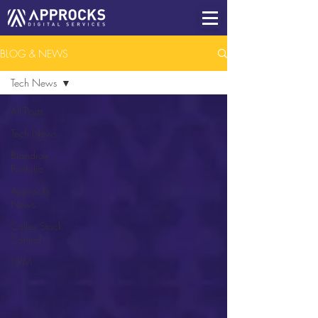
BLOG & NEWS
Tech News
All Posts
Tech News
Brandrox
Portfolio
Approcks
News
Collex Stock
Control
CRM