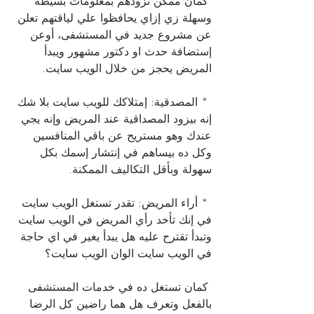
 كمان ممكن تزودهم بمعلومات بسيطة 
وسهلة زي إزاي يحافظوا علي لياقتهم تعلن 
عن مشروع جديد في المستشفى، أوعن 
إستضافة حدث او دكتور مشهور ويبدأ 
المريض يحجز من خلال الويب سايت.
 * المصدقية: إمتلاكك للويب سايت بلا شك 
إنه بيزود المصداقية عند المريض وإنه يجي 
عندك وهو مستريح عن باقي المنافسين 
وكل ده بيساهم في إنتشار إسمك بكل 
سهولة وبأقل التكاليف الممكنة.
 * أراء المريض: تقدر تستغل الويب سايت 
في إنك تأخد رأي المريض في الويب سايت 
وتبدأ تقترح عليه هل يبدأ يغير في اي حاجة 
في الويب سايت الوان الويب سايت؟
 كمان تستغل ده في خدمات المستشفى 
بالفعل وتعرف هل هما راضين كل الرضا 