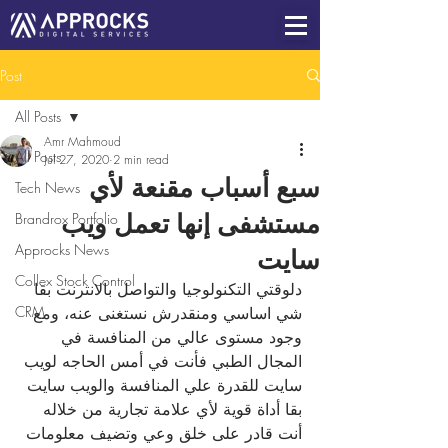
Post
All Posts
Amr Mahmoud
All Posts
Jul 27, 2020
2 min read
سبع أسباب مقنعة لأي
Tech News
مستشفى إنها تعمل ويب
Brandrox Portfolio
Approcks News
سايت
Collex Stock Control
دلوقتي التكنولوجيا والتواصل بالانترنت بقا 
شي اساسي ومنقدرش نستغنى عنه، ومع 
CRM
وجود مستوى عالي من المنافسة في 
المجال الطبي فأنت في أمس الحاجه لويب 
سايت للقدرة علي المنافسة والويب سايت 
بقا أداة قوية لأي علامة تجارية من خلاله 
أنت قادر على خلق وعي وتضيف معلومات 