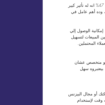
 * رضا العميل: وضحت بعض الإحصائيات من مستخدمي نظام إدارة العملاء أن 47% انه له تأثير كبير 
ل، وده أهم عامل في 
 إمكانية الوصول إلي 
بر أنسب حل لموظفين المبيعات لتسهيل 
ملاء المحتملين.
 أو متخصص عشان 
والي 65 % من مستخدمينه بيعتبروه سهل 
كتك أو مجال البيزنس 
 وقت لإستخدام 