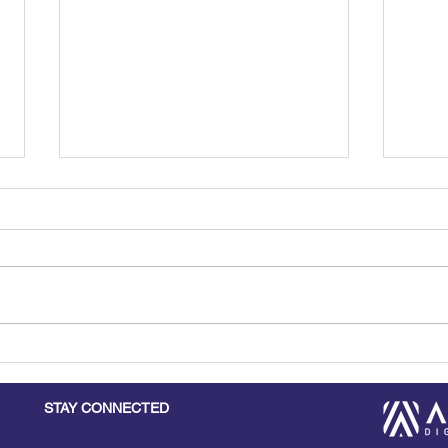
NEW Integration with R2S
HMS
& SHOPZAD
Masr
NOV
STAY CONNECTED
APP