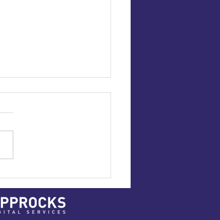
 Lunch | Um Al
yeen Hospital |
O NORDISK &
ROCKS