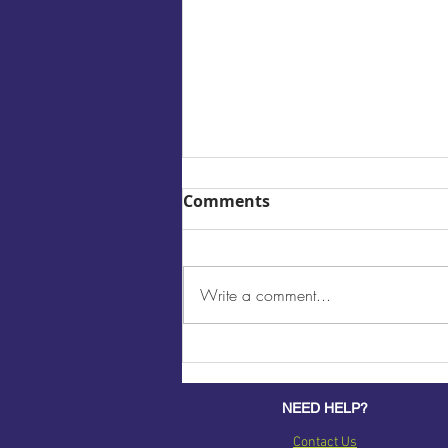
Comments
Write a comment...
Shopzad & We Accept
integration | Approcks Q4
NEED HELP?
Contact Us