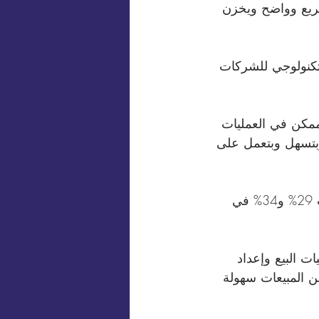
ريع وواضح ويخزن 
لتكنولوجي للشركات 
ممكن في العمليات 
وبتسهل وبتعمل على 
 * زيادة المبيعات والإنتاجية: برنامح إدارة العملاء بيعمل على زيادة في المبيعات 29% و34% في 
ت البيع وإعداد 
 المبيعات سهولة 