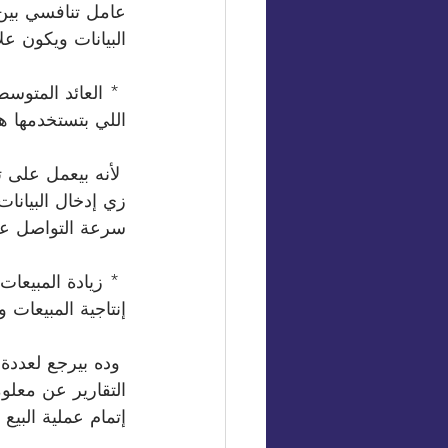
عامل تنافسي بين
البيانات ويكون ع
 * العائد المتو
اللي بتستخدمها هو 8.71 دولار لكل دولار الشركة بتصرفه، طب ود
 لأنه بيعمل على
زي إدخال البيانا
سرعة التواصل على
إنتاجية المبيعات وز
 وده بيرجع لعددة
التقارير عن معلو
إتمام عملية البيع