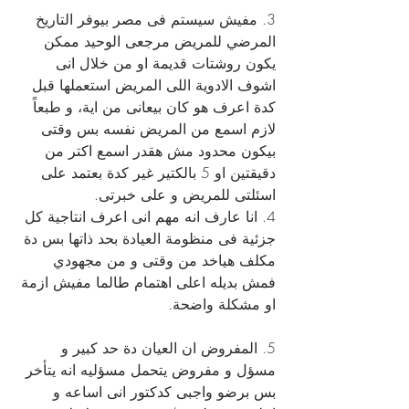
3. مفيش سيستم فى مصر بيوفر التاريخ 
المرضي للمريض مرجعى الوحيد ممكن 
يكون روشتات قديمة او من خلال انى 
اشوف الادوية اللى المريض استعملها قبل 
كدة اعرف هو كان بيعانى من اية، و طبعاً 
لازم اسمع من المريض نفسه بس وقتى 
بيكون محدود مش هقدر اسمع اكتر من 
دقيقتين او 5 بالكتير غير كدة بعتمد على 
اسئلتى للمريض و على خبرتى.
4. انا عارف انه مهم انى اعرف انتاجية كل 
جزئية فى منظومة العيادة بحد ذاتها بس دة 
مكلف هياخد من وقتى و من مجهودي 
فمش بديله اعلى اهتمام طالما مفيش ازمة 
او مشكلة واضحة.
5. المفروض ان العيان دة حد كبير و 
مسؤل و مفروض يتحمل مسؤليه انه يتأخر 
بس برضو واجبى كدكتور انى اساعه و 