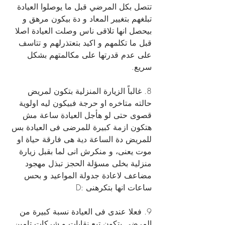
تتصل بكل المرضي قبل ما يوصلوا العيادة 
تبلغهم بتغيير المعاد و دة بيكون مرهق و 
بيحصل انها تلاقى ناس وصلت العيادة اصلا 
قبل ما تكلمهم و اكيد بتعتذرلهم و تتاسف 
على عدم قدرتها على مكالمتهم بشكل 
سريع.
8. غالباً الزيارة المنزلية بتكون لمريض 
حالته متاخره او حرجة فبيكون ليه اولوية 
قصوى حتى لو هأجل العيادة ساعة مش 
هتكون ازمة كبيرة للمرضى فى العيادة بس 
للمريض دة الساعة دية هى فارقة حياة او 
موت يعنى، و منكرش انى لما بقبل زيارة 
منزلية بخلى مسؤلة الحجز تبذل مهجود 
مضاعف لاعادة جدولة المواعيد و بحس 
ساعات انها بتكرهنى :D
9. فعلا عندى فى العيادة نسبة كبيرة من 
المرضى بتكون تبع نقابات و شركات تامين 