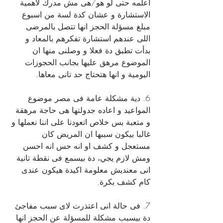
اعلمه حتى لو هو/هى مش مدرك لاهمية 
الاستشارة و عشان كدة لسة من اسبوع 
مبلغ مسؤلة الحجز انها تتصل بالمرضى 
اللى عندهم استشارة تفكرهم بالمعاد و 
بدأت تطبق دة فعلا و وصلنى منها ان 
الموضوع مرهق عليها بجانب الحجوزات 
اليومية و انها هتحتاج حد تانى معاها.
6. دية مشكلة عامة فى مصر موضوع 
المواعيد و اعاده جدولتها هى حاجة مرهقة 
و متعبة بس خلاص اتعودنا على اننا نعملها و 
غالبا بيكون سببها ان المريض كان 
مستعجل و كشف او انه حس انه احسن 
ومش لازم يجي، دة بيسمع فى نقطة تانية 
انى معنديش معلومة اكيدة هيكون عندى 
كام كشف بكرة.
7. فى حالة انى اعتذرت لاى سبب مفاجئ 
دة بيسبب مشكلة للمسؤلة عن الحجز انها 