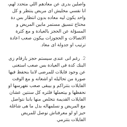
واصلين بدرى عن معادهم اللي متحدد لهم، 
انا نفسي مخليش اى مريض ينتظر و كل 
واحد يكون ليه معاده بدون انتظار بس دة 
محتاج تنسيق مستمر مابين المريض و 
المسؤلة عن الحجز بالعيادة و مع كثرة 
الاتصالات و الحجوزات بيكون صعب اعادة 
ترتيب او جدولة اى معاد.
2. رغم انى عندى سيستم حجز بارقام زى 
البنك كدة فى العيادة بس صعب استغنى 
عن وجود فايلات للمرضى لاننا بنحفظ فيها 
صورة من تحاليله او اشعاته و مع الوقت 
الفايلات بتتراكم و بيبقى صعب نفهرسها او 
نحفظها و بيتعملها فلتره كل سنتين عشان 
الفايلات القديمة نتخلص منها باننا نتواصل 
مع المريض و نسلمهاله بدل ما هى شاغلة 
حيز او لو معرفناش نوصل للمريض 
الفايلات بتترمي.