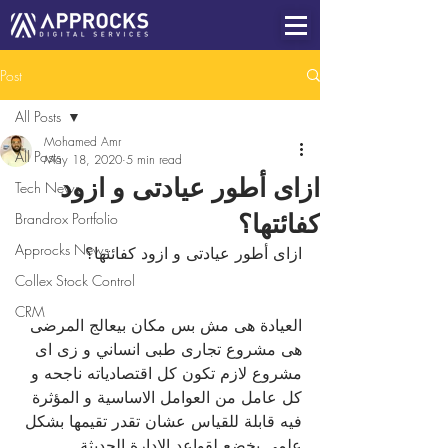
Post
All Posts
Mohamed Amr
All Posts
May 18, 2020
5 min read
ازاى أطور عيادتى و ازود
Tech News
كفائتها؟
Brandrox Portfolio
Approcks News
ازاى أطور عيادتى و ازود كفائتها؟
Collex Stock Control
CRM
العيادة هى مش بس مكان بيعالج المرضى 
هى مشروع تجارى طبى انساني و زى اى 
مشروع لازم تكون كل اقتصادياته ناجحه و 
كل عامل من العوامل الاساسية و المؤثرة 
فيه قابلة للقياس عشان تقدر تقيمها بشكل 
علمى يخضع لقواعد الإدارة الحديثة.